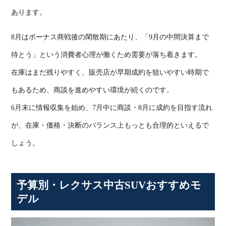
あります。
8
月はボーナス商戦後の閑散期にあたり、「
9
月の中間決算まで
待とう」という消費者心理が働くため需要が落ち着きます。
在庫はまだ残りやすく、販売店が早期成約を狙いやすい時期で
もあるため、商談を進めやすい環境が続くのです。
6
月末に情報収集を始め、
7
月中に商談・
8
月に成約を目指す流れ
が、在庫・価格・決断のバランス上もっとも合理的といえるで
しょう。
予算別・レクサス中古
SUV
おすすめモ
デル