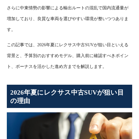
さらに中東情勢の影響による輸出ルートの混乱で国内流通量が
増加しており、良質な車両を選びやすい環境が整いつつありま
す。
この記事では、
2026
年夏にレクサス中古
SUV
が狙い目といえる
背景と、予算別のおすすめモデル、購入前に確認すべきポイン
ト、ボーナスを活かした進め方までを解説します。
2026
年夏にレクサス中古
SUV
が狙い目
の理由