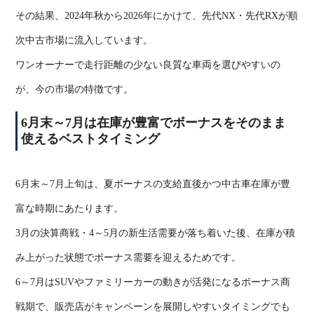
その結果、
2024
年秋から
2026
年にかけて、先代
NX
・先代
RX
が順
次中古市場に流入しています。
ワンオーナーで走行距離の少ない良質な車両を選びやすいの
が、今の市場の特徴です。
6
月末～
7
月は在庫が豊富でボーナスをそのまま
使えるベストタイミング
6
月末～
7
月上旬は、夏ボーナスの支給直後かつ中古車在庫が豊
富な時期にあたります。
3
月の決算商戦・
4
～
5
月の新生活需要が落ち着いた後、在庫が積
み上がった状態でボーナス需要を迎えるためです。
6
～
7
月は
SUV
やファミリーカーの動きが活発になるボーナス商
戦期で、販売店がキャンペーンを展開しやすいタイミングでも