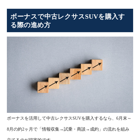
ボーナスで中古レクサス
SUV
を購入す
る際の進め方
ボーナスを活用して中古レクサス
SUV
を購入するなら、
6
月末～
8
月の約
2
ヶ月で「情報収集
→
試乗・商談
→
成約」の流れを組み