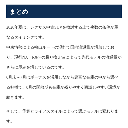
まとめ
2026
年夏は、レクサス中古
SUV
を検討する上で複数の条件が重
なるタイミングです。
中東情勢による輸出ルートの混乱で国内流通量が増加してお
り、現行
NX
・
RX
への乗り換え波によって先代モデルの流通量が
さらに厚みを増しているのです。
6
月末～
7
月はボーナスを活用しながら豊富な在庫の中から選べ
る好機で、
8
月の閑散期も在庫が残りやすく商談しやすい環境が
続きます。
そして、予算とライフスタイルによって選ぶモデルは変わりま
す。