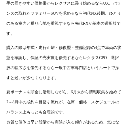
手の届きやすい価格帯からレクサスに乗り始めるなら
UX
、バラ
ンスの取れたファミリー
SUV
を求めるなら初代
NX
後期、ゆとり
のある室内と乗り心地を重視するなら先代
RX
が基本の選択肢で
す。
購入の際は年式・走行距離・修復歴・整備記録の
4
点で車両の状
態を確認し、保証の充実度を優先するならレクサス
CPO
、選択
肢の幅広さを優先するなら一般中古車専門店というルートで探
すと迷いが少なくなります。
夏ボーナスを頭金に活用しながら、
6
月末から情報収集を始めて
7
～
8
月中の成約を目指す流れが、在庫・価格・スケジュールの
バランス上もっとも合理的です。
良質な個体は早い段階から商談が入る傾向があるため、気にな