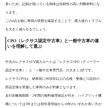
多いため、記録が揃っている個体は信頼性の高い判断材料にな
ります。
この
4
点を軸に車両の状態を確認することで、購入後のトラブル
を大きく減らせるでしょう。
CPO
（レクサス認定中古車）と一般中古車の違
いを理解して選ぶ
中古のレクサス
SUV
購入ルートは「レクサス
CPO
（ディーラー
認定中古車）」と「一般中古車専門店」の大きく
2
択です。
レクサス
CPO
は、納車前に
90
項目以上の点検・整備と
12
品目の
部品交換を実施した車両のみが対象となります。
走行距離無制限・
2
年間の無料修理保証が付き、ハイブリッド機
構については
3
年または初年度登録から
10
年のいずれか長い方が