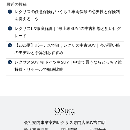
最近の投稿
レクサスの任意保険はいくら？車両保険の必要性と保険料
を抑えるコツ
レクサスLX徹底解説｜”最上級SUV”の中古相場と狙い目グ
レード
【2026夏】ボーナスで狙うレクサス中古SUV｜今が買い時
のモデルと予算別おすすめ
レクサスSUV vs ドイツ車SUV｜中古で買うならどっち？維
持費・リセールで徹底比較
会社案内
事業案内
レクサス専門店
SUV専門店
輸入車専門店
採用情報
お問合せ