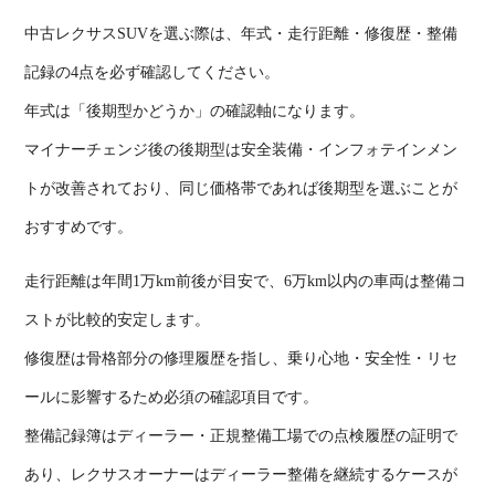
中古レクサス
SUV
を選ぶ際は、年式・走行距離・修復歴・整備
記録の
4
点を必ず確認してください。
年式は「後期型かどうか」の確認軸になります。
マイナーチェンジ後の後期型は安全装備・インフォテインメン
トが改善されており、同じ価格帯であれば後期型を選ぶことが
おすすめです。
走行距離は年間
1
万
km
前後が目安で、
6
万
km
以内の車両は整備コ
ストが比較的安定します。
修復歴は骨格部分の修理履歴を指し、乗り心地・安全性・リセ
ールに影響するため必須の確認項目です。
整備記録簿はディーラー・正規整備工場での点検履歴の証明で
あり、レクサスオーナーはディーラー整備を継続するケースが