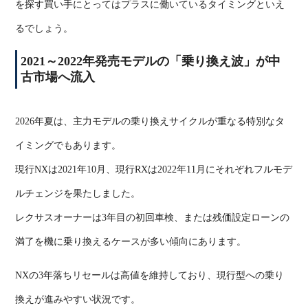
を探す買い手にとってはプラスに働いているタイミングといえ
るでしょう。
2021
～
2022
年発売モデルの「乗り換え波」が中
古市場へ流入
2026
年夏は、主力モデルの乗り換えサイクルが重なる特別なタ
イミングでもあります。
現行
NX
は
2021
年
10
月、現行
RX
は
2022
年
11
月にそれぞれフルモデ
ルチェンジを果たしました。
レクサスオーナーは
3
年目の初回車検、または残価設定ローンの
満了を機に乗り換えるケースが多い傾向にあります。
NX
の
3
年落ちリセールは高値を維持しており、現行型への乗り
換えが進みやすい状況です。