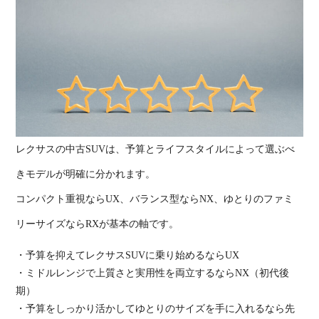
レクサスの中古
SUV
は、予算とライフスタイルによって選ぶべ
きモデルが明確に分かれます。
コンパクト重視なら
UX
、バランス型なら
NX
、ゆとりのファミ
リーサイズなら
RX
が基本の軸です。
・予算を抑えてレクサス
SUV
に乗り始めるなら
UX
・ミドルレンジで上質さと実用性を両立するなら
NX
（初代後
期）
・予算をしっかり活かしてゆとりのサイズを手に入れるなら先