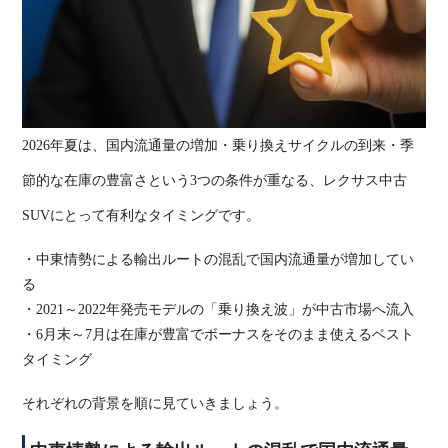
2026
年夏は、国内流通量の増加・乗り換えサイクルの到来・季
節的な在庫の豊富さという
3
つの条件が重なる、レクサス中古
SUV
にとって有利なタイミングです。
・中東情勢による輸出ルートの混乱で国内流通量が増加してい
る
・2021
～
2022
年発売モデルの「乗り換え波」が中古市場へ流入
・6
月末～
7
月は在庫が豊富でボーナスをそのまま使えるベスト
タイミング
それぞれの背景を順に見ていきましょう。