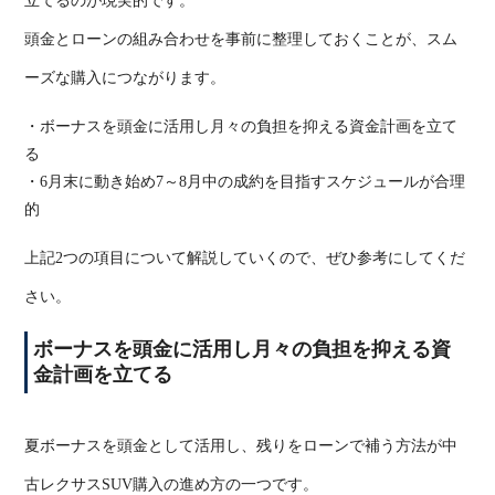
立てるのが現実的です。
頭金とローンの組み合わせを事前に整理しておくことが、スム
ーズな購入につながります。
・ボーナスを頭金に活用し月々の負担を抑える資金計画を立て
る
・6
月末に動き始め
7
～
8
月中の成約を目指すスケジュールが合理
的
上記
2
つの項目について解説していくので、ぜひ参考にしてくだ
さい。
ボーナスを頭金に活用し月々の負担を抑える資
金計画を立てる
夏ボーナスを頭金として活用し、残りをローンで補う方法が中
古レクサス
SUV
購入の進め方の一つです。