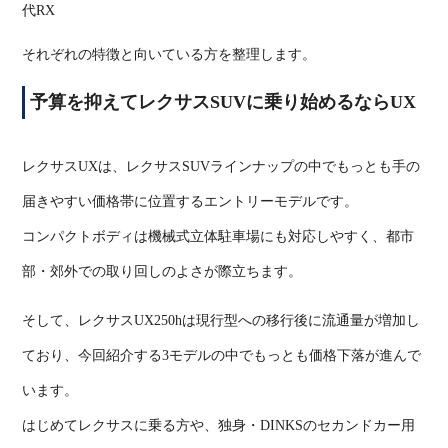
代
RX
それぞれの特徴と向いている方を整理します。
予算を抑えてレクサス
SUV
に乗り始めるなら
UX
レクサス
UX
は、レクサス
SUV
ラインナップの中でもっとも手の
届きやすい価格帯に位置するエントリーモデルです。
コンパクトボディは機械式立体駐車場にも対応しやすく、都市
部・郊外での取り回しのよさが際立ちます。
そして、レクサス
UX250h
は現行型への移行後に流通量が増加し
ており、今回紹介する
3
モデルの中でもっとも価格下落が進んで
います。
はじめてレクサスに乗る方や、独身・
DINKS
のセカンドカー用