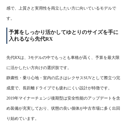
感で、上質さと実用性を両立したい方に向いているモデルで
す。
予算をしっかり活かしてゆとりのサイズを手に
入れるなら先代
RX
先代
RX
は、
3
モデルの中でもっとも車格が高く、予算を最大限
に活かしたい方向けの選択肢です。
静粛性・乗り心地・室内の広さはレクサス
SUV
として際立つ完
成度で、長距離ドライブでも疲れにくい設計が特徴です。
2019
年マイナーチェンジ後期型は安全性能のアップデートを含
め装備が充実しており、状態の良い個体が中古市場に多く出回
り始めています。