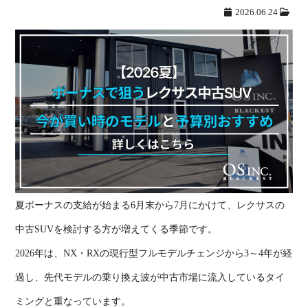
2026.06.24
夏ボーナスの支給が始まる
6
月末から
7
月にかけて、レクサスの
中古
SUV
を検討する方が増えてくる季節です。
2026
年は、
NX
・
RX
の現行型フルモデルチェンジから
3
～
4
年が経
過し、先代モデルの乗り換え波が中古市場に流入しているタイ
ミングと重なっています。