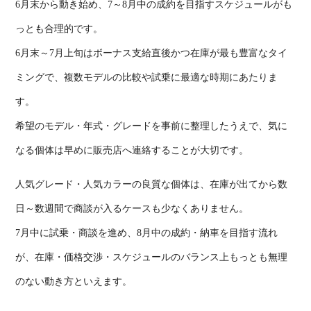
6
月末から動き始め、
7
～
8
月中の成約を目指すスケジュールがも
っとも合理的です。
6
月末～
7
月上旬はボーナス支給直後かつ在庫が最も豊富なタイ
ミングで、複数モデルの比較や試乗に最適な時期にあたりま
す。
希望のモデル・年式・グレードを事前に整理したうえで、気に
なる個体は早めに販売店へ連絡することが大切です。
人気グレード・人気カラーの良質な個体は、在庫が出てから数
日～数週間で商談が入るケースも少なくありません。
7
月中に試乗・商談を進め、
8
月中の成約・納車を目指す流れ
が、在庫・価格交渉・スケジュールのバランス上もっとも無理
のない動き方といえます。