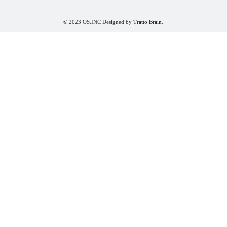
© 2023 OS.INC Designed by
Tratto Brain
.